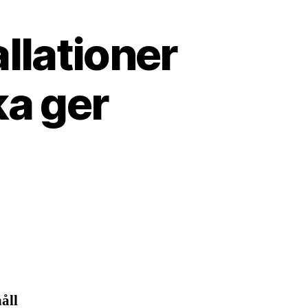
llationer
ka ger
åll