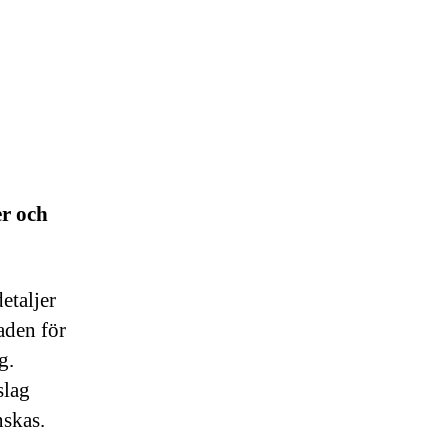
r och
etaljer
aden för
g.
slag
nskas.