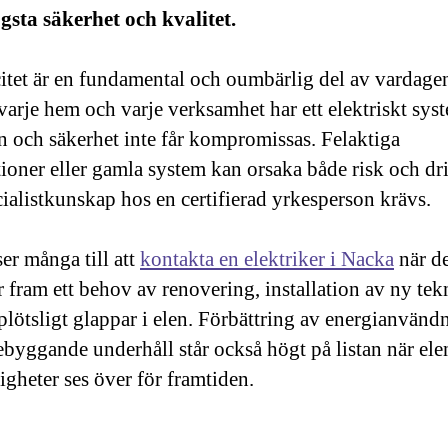
sta säkerhet och kvalitet.
citet är en fundamental och oumbärlig del av vardage
varje hem och varje verksamhet har ett elektriskt sys
n och säkerhet inte får kompromissas. Felaktiga
ationer eller gamla system kan orsaka både risk och dri
cialistkunskap hos en certifierad yrkesperson krävs.
er många till att
kontakta en elektriker i Nacka
när de
fram ett behov av renovering, installation av ny tekn
 plötsligt glappar i elen. Förbättring av energianvän
ebyggande underhåll står också högt på listan när ele
igheter ses över för framtiden.