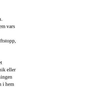
n.
tem vars
ftstopp,
t
ik eller
dningen
n i hem