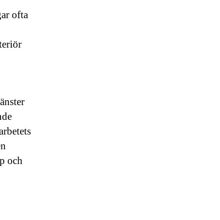
ar ofta
teriör
änster
nde
arbetets
en
ap och