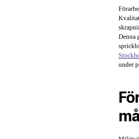
Förarbet
Kvalita
skrapni
Denna g
sprickbi
Stockh
under p
För
må