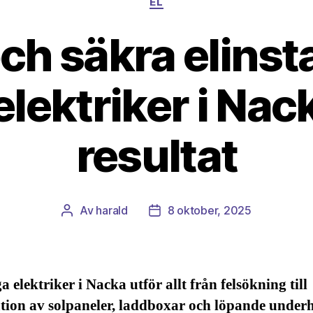
EL
ch säkra elinsta
lektriker i Nac
resultat
Av
harald
8 oktober, 2025
Inläggsförfattare
Inläggsdatum
 elektriker i Nacka utför allt från felsökning till
ation av solpaneler, laddboxar och löpande underh